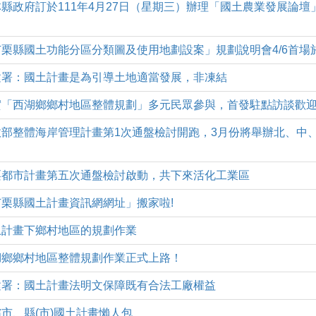
(五)雲林縣政府訂於111年4月27日（星期三）辦理「國土農業發展
(一)「苗栗縣國土功能分區分類圖及使用地劃設案」規劃說明會4/6首
(五)營建署：國土計畫是為引導土地適當發展，非凍結
6(三)落實「西湖鄉鄉村地區整體規劃」多元民眾參與，首發駐點訪談
(四)內政部整體海岸管理計畫第1次通盤檢討開跑，3月份將舉辦北、
(三)苗栗都市計畫第五次通盤檢討啟動，共下來活化工業區
三)「苗栗縣國土計畫資訊網網址」搬家啦!
一)國土計畫下鄉村地區的規劃作業
(四)西湖鄉鄉村地區整體規劃作業正式上路！
(三)營建署：國土計畫法明文保障既有合法工廠權益
四)直轄市、縣(市)國土計畫懶人包