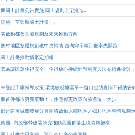
五)苗栗縣國土計畫公告實施 國土規劃全栗挺進...
五)公告實施「苗栗縣國土計畫」。
(四)營建署啟動都會區域規劃及未來推動方向
(四)苗栗鄉村地區整體規劃獲中央補助 西湖鄉示範計畫率先開跑!
五)本縣國土計畫推動情形定期報
1(一)營建署為讓民眾住得安全、住得放心持續針對制度與法令精進檢
(一)配合未登記工廠輔導政策 環境敏感地區單一窗口協助查詢不得納
(二)苗栗縣首件都市更新案動土，住宅都更政策向前邁進一大步!
4(一)內政部營建署城鄉發展分署即將啟動原鄉地區之鄉村地區整體規劃
(一)借鏡德國─內政部營建署研究推動我國群落生境資料架構
(二)縣市國土計畫均已審竣，預定今年底公告實施