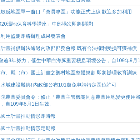
(一)環境敏感地區單一窗口「會員專區」功能正式上線 歡迎多加利用
四)「2020濕地保育科學講座」中部場次即將開講!
五)國土利用監測即將辦理成果發表會
(一)國土計畫補償辦法通過內政部部務會報 既有合法權利受損可獲補償
(四)2部會逾8年努力，催生中華白海豚重要棲息環境公告，自109年9月
(二)直轄市、縣（市）國土計畫之鄉村地區整體規劃 即將辦理教育訓練
四)港埠水域建設鬆綁! 內政部公布101處免申請特定區位許可
9(三)行政院農業委員會令：修正「農業主管機關同意農業用地變更使用
，自109年8月1日生效。
二)本縣國土計畫推動情形即時報
二)本縣國土計畫推動情形定期報