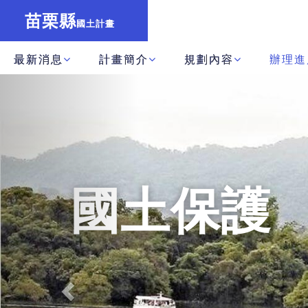
苗栗縣
國土計畫
最新消息
計畫簡介
規劃內容
辦理進
Previous
城鄉
發展
....