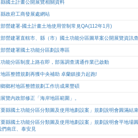
三)苗栗縣國土計畫公開展覽相關資料
二)苗栗縣政府工商發展處網站
二)內政部營建署-國土計畫土地使用管制常見QA(112年1月)
3(二)內政部營建署直轄市、縣（市）國土功能分區圖草案公開展覽資訊
(五)內政部營建署國土功能分區劃設專區
(一)國土功能分區制度上路在即，部落調查溝通作業已啟動
(三)鄉村地區整體規劃再獲中央補助 卓蘭鎮接力起跑!
(四)西湖鄉鄉村地區整體規劃工作坊成果豐碩
(五)公開展覽內政部修正「海岸地區範圍」。
(二)「苗栗縣國土功能分區分類圖及使用地劃設案」規劃說明會圓滿結
(五)「苗栗縣國土功能分區分類圖及使用地劃設案」規劃說明會平地場圓
次我們南庄、泰安見