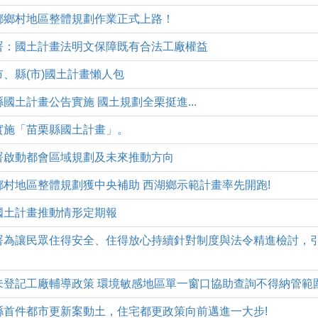
四)西湖鄉鄉村地區整體規劃作業正式上路！
三)營建署：國土計畫法明文保障既有合法工廠權益
)直轄市、縣(市)國土計畫懶人包
)苗栗縣國土計畫公告實施 國土規劃全栗挺進...
)公告實施「苗栗縣國土計畫」。
四)營建署啟動都會區域規劃及未來推動方向
四)苗栗鄉村地區整體規劃獲中央補助 西湖鄉示範計畫率先開跑!
)本縣國土計畫推動情形定期報
(一)營建署為讓民眾住得安全、住得放心持續針對制度與法令精進檢討
一)配合未登記工廠輔導政策 環境敏感地區單一窗口協助查詢不得納管
二)苗栗縣首件都市更新案動土，住宅都更政策向前邁進一大步!