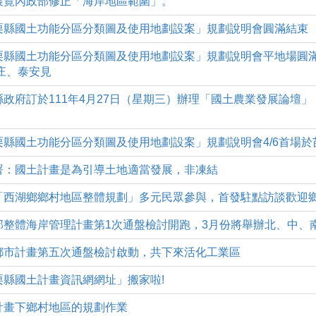
五)公開展覽內政部修正「海岸地區範圍」。
二)「苗栗縣國土功能分區分類圖及使用地劃設案」規劃說明會圓滿結束
五)「苗栗縣國土功能分區分類圖及使用地劃設案」規劃說明會平地場圓滿結
庄、泰安見
五)雲林縣政府訂於111年4月27日（星期三）辦理「國土農業發展論
一)「苗栗縣國土功能分區分類圖及使用地劃設案」規劃說明會4/6首場
五)營建署：國土計畫是為引導土地適當發展，非凍結
(三)落實「西湖鄉鄉村地區整體規劃」多元民眾參與，首發駐點訪談歡
四)內政部整體海岸管理計畫第1次通盤檢討開跑，3月份將舉辦北、中
三)苗栗都市計畫第五次通盤檢討啟動，共下來活化工業區
)「苗栗縣國土計畫資訊網網址」搬家啦!
)國土計畫下鄉村地區的規劃作業