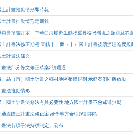
)本縣國土計畫推動情形即時報
)本縣國土計畫推動情形定期報
(四)海洋委員會預告訂定「中華白海豚野生動物重要棲息環境之類別及範
二)配合國土計畫法修正期程 直轄市、縣（市）國土計畫後續辦理進度規
修正國土計畫法條文
)國土計畫法部分條文修正草案3讀通過
一)直轄市、縣（市）國土計畫之鄉村地區整體規劃 示範案例即將啟動
國土計畫法推動情形
一)內政部：國土計畫法修法有其必要性 地方國土計畫不會遙遙無期
四)行政院通過國土計畫法修正案 給予地方合理規劃期程
)國土計畫法各項子法持續制定、發布