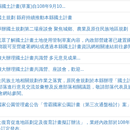
栗縣國土計畫(草案)自108年9月10...
)落實國土規劃 縣府持續推動本縣國土計畫
四)縣府舉辦國土規劃第二場座談會 聚焦城鄉、農業及原住民族地區規劃
(三)為利民眾了解國土計畫土地使用管制草案內容，內政部營建署已建
鄉親可至營建署網站或透過本縣國土計畫資訊網相關連結前往參閱
)縣府擴大辦理國土計畫共識營 多元意見成果...
)縣府擴大辦理國土計畫共識營、座談會，歡迎...
(二)為原住民族土地相關規劃作業之落實，原民會規劃於本縣辦理「國
部落進行意見交流並彙整及反應部落相關議題，敬請部落代表及
會網站參閱。
(一)雪霸國家公園管理處公告「雪霸國家公園計畫（第三次通盤檢討）
二)「國土復育促進地區劃定及復育計畫擬訂辦法」，業經內政部於108
號令訂定發布。