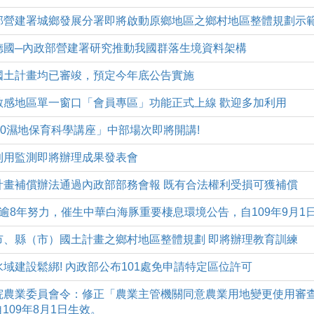
(一)內政部營建署城鄉發展分署即將啟動原鄉地區之鄉村地區整體規劃示
一)借鏡德國─內政部營建署研究推動我國群落生境資料架構
二)縣市國土計畫均已審竣，預定今年底公告實施
一)環境敏感地區單一窗口「會員專區」功能正式上線 歡迎多加利用
)「2020濕地保育科學講座」中部場次即將開講!
)國土利用監測即將辦理成果發表會
一)國土計畫補償辦法通過內政部部務會報 既有合法權利受損可獲補償
四)2部會逾8年努力，催生中華白海豚重要棲息環境公告，自109年9月1
二)直轄市、縣（市）國土計畫之鄉村地區整體規劃 即將辦理教育訓練
)港埠水域建設鬆綁! 內政部公布101處免申請特定區位許可
(三)行政院農業委員會令：修正「農業主管機關同意農業用地變更使用
109年8月1日生效。