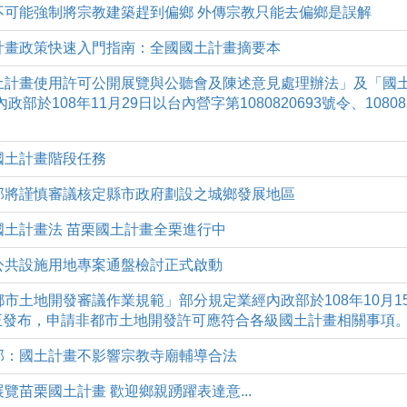
一)政府不可能強制將宗教建築趕到偏鄉 外傳宗教只能去偏鄉是誤解
一)國土計畫政策快速入門指南：全國國土計畫摘要本
(二)「國土計畫使用許可公開展覽與公聽會及陳述意見處理辦法」及「
部於108年11月29日以台內營字第1080820693號令、10808
)完成國土計畫階段任務
一)內政部將謹慎審議核定縣市政府劃設之城鄉發展地區
)落實國土計畫法 苗栗國土計畫全栗進行中
四)本縣公共設施用地專案通盤檢討正式啟動
五)「非都市土地開發審議作業規範」部分規定業經內政部於108年10月
號令修正發布，申請非都市土地開發許可應符合各級國土計畫相關事項
四)內政部：國土計畫不影響宗教寺廟輔導合法
)公開展覽苗栗國土計畫 歡迎鄉親踴躍表達意...