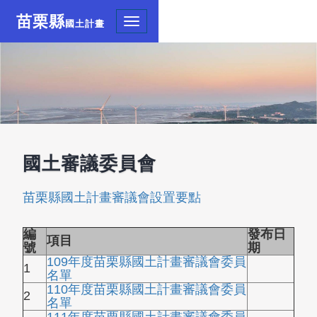
苗栗縣
Toggle
國土計畫
navigation
國土審議委員會
苗栗縣國土計畫審議會設置要點
編
發布日
項目
號
期
109年度苗栗縣國土計畫審議會委員
1
名單
110年度苗栗縣國土計畫審議會委員
2
名單